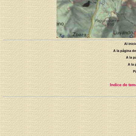
Al inic
A la página d
A la 
A la
P
Indice de tema