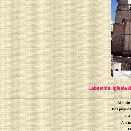
Labastida. Iglesia
Al inici
Dos páginas
A la
A la 
P